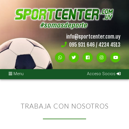
Inicio
Noticias
info@sportcenter.com.uy
095 931 646 / 4224 4513
Campeonatos
Próximos
Campeonatos
Menu
Acceso Socios
Acceso
Socios
Instituciones
TRABAJA CON NOSOTROS